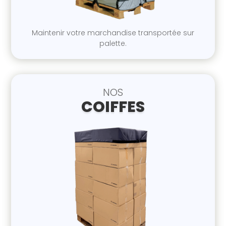
Maint
enir votre marchandise
transportée sur
p
alette.
NOS
COIFFES